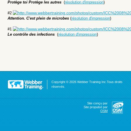
Protège toi Protège les autres
(
résolution d'impression
)
#
2
Attention. C'est plein de microbes
(
résolution d'impression
)
#
1
Le contrôle des infections
(
résolution d'impression
)
Copyright © 2026 Webber Training Inc.Tous droits
réservés.
Site conçu par
Site propulsé par
OSM