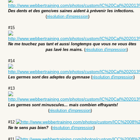
Des dents et des gencives saines aident à prévenir les infections.
(
résolution d'impression
)
#
15
Ne me touchez pas tant et aussi longtemps que vous ne vous êtes
pas lavé les mains.
(
résolution d'impression
)
#
14
Les germes sont des adeptes du gymnase
(
résolution d'impression
)
#
13
L
es
germes sont minuscules... mais combien effrayants!
(
résolution d'impression
)
#
12
Ne te sens pas bien?
(
résolution d'impression
)
#
11