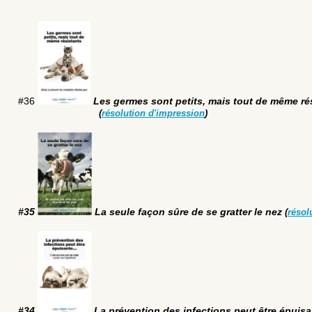
#36
Les germes sont petits, mais tout de même ré
(
résolution d'impression
)
#35
La seule façon sûre de se gratter le nez
(
résol
#34
La prévention des infections peut être épuisa