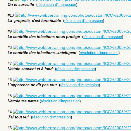
On te surveille
(
résolution d'impression
)
#
10
La propreté, c'est formidable
(
résolution d'impression
)
#
9
Le contrôle des infections nous protège
(
résolution d'impression
)
#
8
Le contrôle des infections...intelligent
(
résolution d'impression
)
#
7
Nettoie souvent et à fond
(
résolution d'impression
)
#
6
L'apparence ne dit pas tout
(
résolution d'impression
)
#
5
Nettoie tes pattes
(
résolution d'impression
)
#
4
J'ai tout vu!
(
résolution d'impression
)
#
3