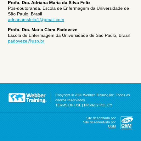
Profa. Dra. Adriana Maria da Silva Felix
Pós-doutoranda. Escola de Enfermagem da Universidade de
São Paulo, Brasil
adrianamsfelix1@gmail.com
Profa. Dra. Maria Clara Padoveze
Escola de Enfermagem da Universidade de São Paulo, Brasil
padoveze@usp.br
Copyright © 2026 Webber Training Inc. Todos os
direitos reservados..
TERMS OF USE
|
PRIVACY POLICY
Site desenhado por
Site desenvolvido por
OSM