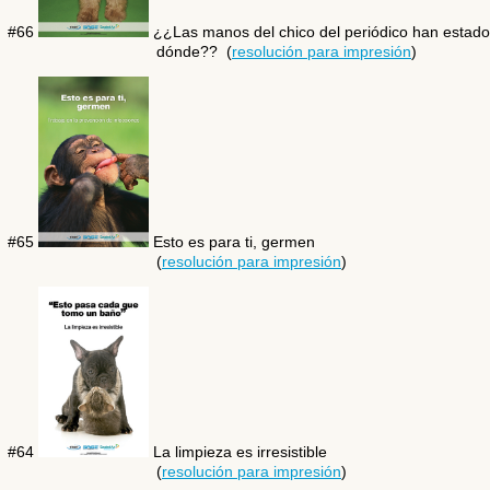
#66
¿¿Las manos del chico del periódico han estado
dónde?? (
resolución para impresión
)
#65
Esto es para ti, germen
(
resolución para impresión
)
#64
La limpieza es irresistible
(
resolución para impresión
)