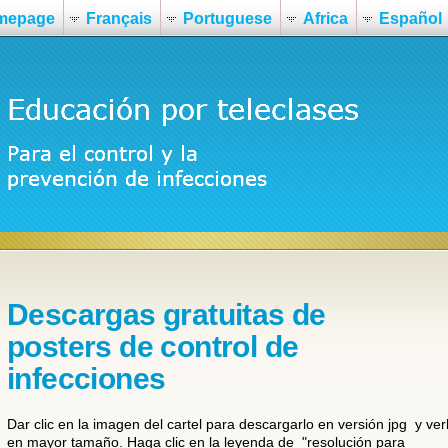
mepage
Français
Portuguese
Africa
Español
Descargas gratuitas de
posters de control de
infecciones
Dar clic en la imagen del cartel para descargarlo en versión jpg y ver
en mayor tamaño. Haga clic en la leyenda de "resolución para